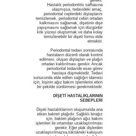
gerekir.
Hastalık periodontitis safhasına
ulaşmışsa, tedavideki amaç,
periodontal ceplerdeki diştaşlarını
temizlemek, periodontal cebin ortadan
kalkmasını sağlamak, dişetinin dişe
yapışmasını sağlamak için düzgünbir
kök yüzeyi oluşturmak ve daha kolay
temizlenebilir bir dişeti formu elde
etmektir.
Periodontal tedavi sonrasında
hastaların düzenli olarak kontrol
edilmesi, oluşan diştaşları ve plağın
ortadan kaldırılması gerekir. Ancak
periodontal tedavide esas görev
hastaya düşmektedir. Tedavi
sonucunda elde edilen sağlığın idamesi
için, kişinin ağız bakım işlemlerini etkin
bir şekilde sürdürmesi gerekmektedir.
DİŞETİ HASTALIKLARININ
SEBEPLERİ
Dişeti hastalıklarının oluşumunda ana
etken bakteri plağıdır. Sağlıklı birağız
için, bakteri plağının ağız bakım
işlemleri ile ortamdan uzaklaştırılması
gerekir. Eğer plak dişlerden
uzaklaştırılmazsa,tükrükteki kalsiyum