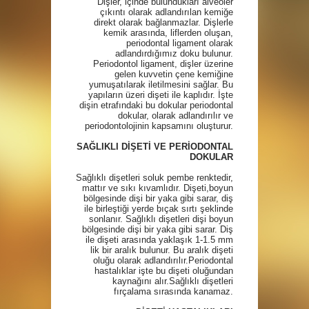
Dişler, içinde bulundukları alveoler
çıkıntı olarak adlandırılan kemiğe
direkt olarak bağlanmazlar. Dişlerle
kemik arasında, liflerden oluşan,
periodontal ligament olarak
adlandırdığımız doku bulunur.
Periodontol ligament, dişler üzerine
gelen kuvvetin çene kemiğine
yumuşatılarak iletilmesini sağlar. Bu
yapıların üzeri dişeti ile kaplıdır. İşte
dişin etrafındaki bu dokular periodontal
dokular, olarak adlandırılır ve
periodontolojinin kapsamını oluşturur.
SAĞLIKLI DİŞETİ VE PERİODONTAL
DOKULAR
Sağlıklı dişetleri soluk pembe renktedir,
mattır ve sıkı kıvamlıdır. Dişeti,boyun
bölgesinde dişi bir yaka gibi sarar, diş
ile birleştiği yerde bıçak sırtı şeklinde
sonlanır. Sağlıklı dişetleri dişi boyun
bölgesinde dişi bir yaka gibi sarar. Diş
ile dişeti arasında yaklaşık 1-1.5 mm
lik bir aralık bulunur. Bu aralık dişeti
oluğu olarak adlandırılır.Periodontal
hastalıklar işte bu dişeti oluğundan
kaynağını alır.Sağlıklı dişetleri
fırçalama sırasında kanamaz.