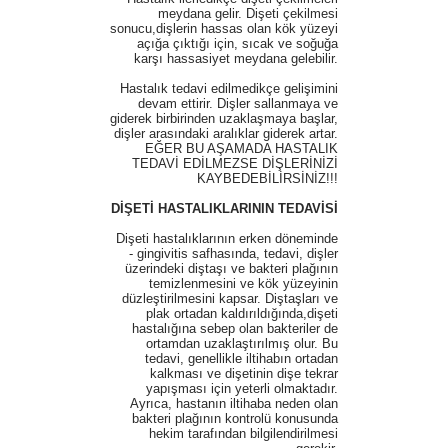
meydana gelir. Dişeti çekilmesi
sonucu,dişlerin hassas olan kök yüzeyi
açığa çıktığı için, sıcak ve soğuğa
karşı hassasiyet meydana gelebilir.
Hastalık tedavi edilmedikçe gelişimini
devam ettirir. Dişler sallanmaya ve
giderek birbirinden uzaklaşmaya başlar,
dişler arasındaki aralıklar giderek artar.
EĞER BU AŞAMADA HASTALIK
TEDAVİ EDİLMEZSE DİŞLERİNİZİ
KAYBEDEBİLİRSİNİZ!!!
DİŞETİ HASTALIKLARININ TEDAVİSİ
Dişeti hastalıklarının erken döneminde
- gingivitis safhasında, tedavi, dişler
üzerindeki diştaşı ve bakteri plağının
temizlenmesini ve kök yüzeyinin
düzleştirilmesini kapsar. Diştaşları ve
plak ortadan kaldırıldığında,dişeti
hastalığına sebep olan bakteriler de
ortamdan uzaklaştırılmış olur. Bu
tedavi, genellikle iltihabın ortadan
kalkması ve dişetinin dişe tekrar
yapışması için yeterli olmaktadır.
Ayrıca, hastanın iltihaba neden olan
bakteri plağının kontrolü konusunda
hekim tarafından bilgilendirilmesi