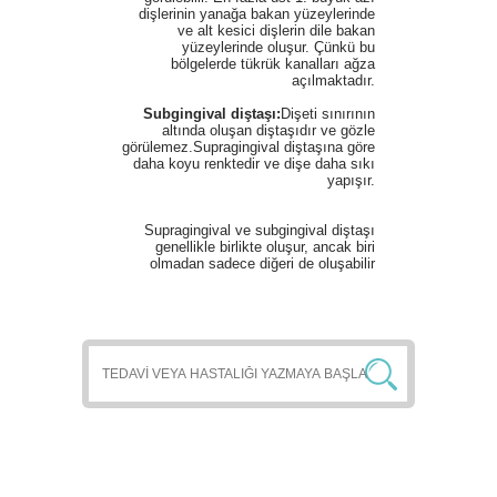
dişlerinin yanağa bakan yüzeylerinde
ve alt kesici dişlerin dile bakan
yüzeylerinde oluşur. Çünkü bu
bölgelerde tükrük kanalları ağza
açılmaktadır.
Subgingival diştaşı:
Dişeti sınırının
altında oluşan diştaşıdır ve gözle
görülemez.Supragingival diştaşına göre
daha koyu renktedir ve dişe daha sıkı
yapışır.
Supragingival ve subgingival diştaşı
genellikle birlikte oluşur, ancak biri
olmadan sadece diğeri de oluşabilir
RANDEVU ALMAK İÇİN
TIKLA
HEMEN ARAMAK İÇİN TIKLA