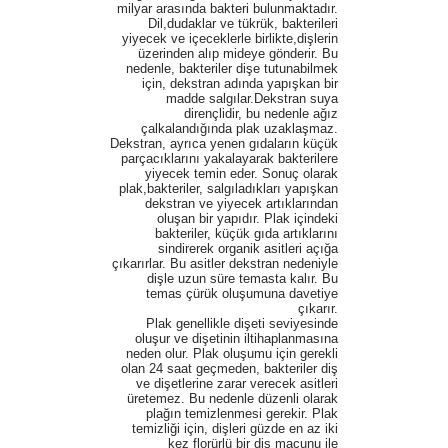
milyar arasında bakteri bulunmaktadır.
Dil,dudaklar ve tükrük, bakterileri
yiyecek ve içeceklerle birlikte,dişlerin
üzerinden alıp mideye gönderir. Bu
nedenle, bakteriler dişe tutunabilmek
için, dekstran adında yapışkan bir
madde salgılar.Dekstran suya
dirençlidir, bu nedenle ağız
çalkalandığında plak uzaklaşmaz.
Dekstran, ayrıca yenen gıdaların küçük
parçacıklarını yakalayarak bakterilere
yiyecek temin eder. Sonuç olarak
plak,bakteriler, salgıladıkları yapışkan
dekstran ve yiyecek artıklarından
oluşan bir yapıdır. Plak içindeki
bakteriler, küçük gıda artıklarını
sindirerek organik asitleri açığa
çıkarırlar. Bu asitler dekstran nedeniyle
dişle uzun süre temasta kalır. Bu
temas çürük oluşumuna davetiye
çıkarır.
Plak genellikle dişeti seviyesinde
oluşur ve dişetinin iltihaplanmasına
neden olur. Plak oluşumu için gerekli
olan 24 saat geçmeden, bakteriler diş
ve dişetlerine zarar verecek asitleri
üretemez. Bu nedenle düzenli olarak
plağın temizlenmesi gerekir. Plak
temizliği için, dişleri güzde en az iki
kez florürlü bir diş macunu ile