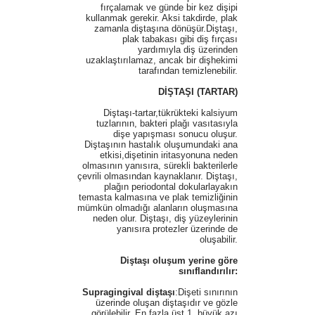
fırçalamak ve günde bir kez dişipi
kullanmak gerekir. Aksi takdirde, plak
zamanla diştaşına dönüşür.Diştaşı,
plak tabakası gibi diş fırçası
yardımıyla diş üzerinden
uzaklaştırılamaz, ancak bir dişhekimi
tarafından temizlenebilir.
DİŞTAŞI (TARTAR)
Diştaşı-tartar,tükrükteki kalsiyum
tuzlarının, bakteri plağı vasıtasıyla
dişe yapışması sonucu oluşur.
Diştaşının hastalık oluşumundaki ana
etkisi,dişetinin iritasyonuna neden
olmasının yanısıra, sürekli bakterilerle
çevrili olmasından kaynaklanır. Diştaşı,
plağın periodontal dokularlayakın
temasta kalmasına ve plak temizliğinin
mümkün olmadığı alanların oluşmasına
neden olur. Diştaşı, diş yüzeylerinin
yanısıra protezler üzerinde de
oluşabilir.
Diştaşı oluşum yerine göre
sınıflandırılır:
Supragingival diştaşı
:Dişeti sınırının
üzerinde oluşan diştaşıdır ve gözle
görülebilir. En fazla üst 1. büyük azı