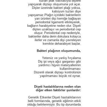
tuzları plak vasıtasıyla dişlere
yapışarak diştaşı oluşumuna yol açar.
Dişler üzerinde bakteri plağı yoksa,
kalsiyum tuzları dişe
yapışamaz.Plağın içindeki bakterilerin
yan ürünleri dişi kemiğe bağlayan
periodontal ligamenti etkileyerek,
bağların harabiyetine neden olur. Dişeti
dişten uzaklaşır ve periodontal cep
oluşur. Periodontal cep nedeniyle,
bakteriler daha derin dokulara kolayca
ilerler ve zamanla dişi çevreleyen
kemikte deharabiyet başlar.
Bakteri plağının oluşumunda,
Yetersiz ve yanlış fırçalama
Diş ipi veya ağız gargarası gibi
yardımcı hijyen materyallerinin
kullanılmaması
Düzenli olarak diştaşı kontrolünün
yapılmaması büyük rol oynar.
Dişeti hastalıklarına neden olan
diğer etken faktörler şunlardır:
Genetik Etkenler:Dişeti hastalıklarının
belli formlarında, genetik eğilimin etkili
olduğu belirlenmiştir. Bu tip durumlarda