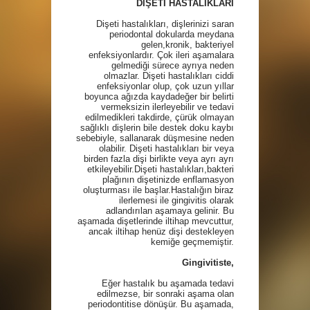
DİŞETİ HASTALIKLARI
Dişeti hastalıkları, dişlerinizi saran
periodontal dokularda meydana
gelen,kronik, bakteriyel
enfeksiyonlardır. Çok ileri aşamalara
gelmediği sürece ayrıya neden
olmazlar. Dişeti hastalıkları ciddi
enfeksiyonlar olup, çok uzun yıllar
boyunca ağızda kaydadeğer bir belirti
vermeksizin ilerleyebilir ve tedavi
edilmedikleri takdirde, çürük olmayan
sağlıklı dişlerin bile destek doku kaybı
sebebiyle, sallanarak düşmesine neden
olabilir. Dişeti hastalıkları bir veya
birden fazla dişi birlikte veya ayrı ayrı
etkileyebilir.Dişeti hastalıkları,bakteri
plağının dişetinizde enflamasyon
oluşturması ile başlar.Hastalığın biraz
ilerlemesi ile gingivitis olarak
adlandırılan aşamaya gelinir. Bu
aşamada dişetlerinde iltihap mevcuttur,
ancak iltihap henüz dişi destekleyen
kemiğe geçmemiştir.
Gingivitiste,
Eğer hastalık bu aşamada tedavi
edilmezse, bir sonraki aşama olan
periodontitise dönüşür. Bu aşamada,