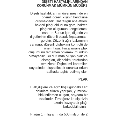
DİŞETİ HASTALIKLARINDAN
KORUNMAK MÜMKÜN MÜDÜR?
Dişeti hastalıklarının önlenmesinde en
önemli görev, kişinin kendisine
düşmektedir. Hastalığın ana etkeni
bakteri plağı olduğuna göre, bakteri
plağının oluşumunu engellemek
esastır. Bunun için, dişlerin ve
dişetlerinin düzenli olarak fırçalanması
gerekir. Düzenli ağız bakımının
yanısıra, düzenli dişhekimi kontrolü de
önem taşır. Fırçalamaile plak
oluşumunu tamamen önlemek mümkün
olmayabilir. Bu durumda oluşan plak ve
diştaşları, dişhekimi tarafından
temizlenir. Dişhekimi kontrolleri
sayesinde, oluşabilecek sorunlar erken
safhada teşhis edilmiş olur.
PLAK
Plak,dişlere ve ağız boşluğundaki sert
dokulara sıkıca yapışan, yumuşak
birikintilerden oluşan, saydam bir
tabakadır. Tırnağınız ile dişinizin
üzerini kazıyarak plağı
farkedebilirsiniz.
Plağın 1 miligramında 500 milyon ile 2