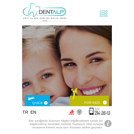
FOR KIDS
QUICK
TR
EN
MENU
Site içeriğinde bulunan bilgiler bilgilendirmek içindir, bu
bilgilendirme kesinlikle hekimin hastasını tıbbi amaçla
muayene etmesi veya tanı koyması yerine geçmez.